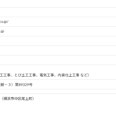
co.jp/
.jp
工工事、とび土工工事、電気工事、内装仕上工事 など）
般－３）第89329号
（横浜市中区尾上町）