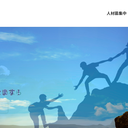
人材募集中
んか
せます！
たいなら
んか
せます！