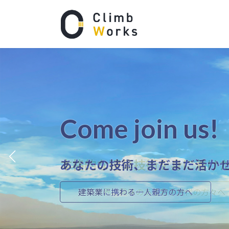
コ
ナ
ン
ビ
テ
ゲ
ン
ー
ツ
シ
へ
ョ
ス
ン
キ
に
ッ
移
プ
動
Come join us!
Come join us!
Come join us!
Come join us!
Come join us!
わたしたちと一緒にやりませ
あなたの技術、まだまだ活か
本格的な建築技術を身に着け
わたしたちと一緒にやりませ
あなたの技術、まだまだ活か
企業情報
建築業に携わる一人親方の方へ
建築業界に興味のある若手世代の方々へ
企業情報
建築業に携わる一人親方の方へ