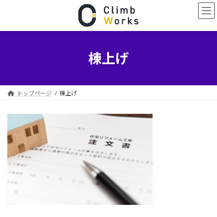
コ
ナ
ン
ビ
テ
ゲ
ン
ー
ツ
シ
へ
ョ
棟上げ
ス
ン
キ
に
ッ
移
プ
動
トップページ
棟上げ