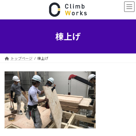
コ
ナ
ン
ビ
テ
ゲ
ン
ー
ツ
シ
へ
ョ
棟上げ
ス
ン
キ
に
ッ
移
プ
動
トップページ
棟上げ