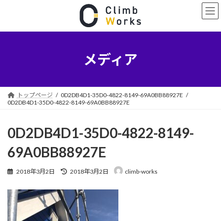
コ
ナ
ン
ビ
テ
ゲ
ン
ー
ツ
シ
へ
ョ
メディア
ス
ン
キ
に
ッ
移
プ
動
トップページ
0D2DB4D1-35D0-4822-8149-69A0BB88927E
0D2DB4D1-35D0-4822-8149-69A0BB88927E
0D2DB4D1-35D0-4822-8149-
69A0BB88927E
最
2018年3月2日
2018年3月2日
climb-works
終
更
新
日
時