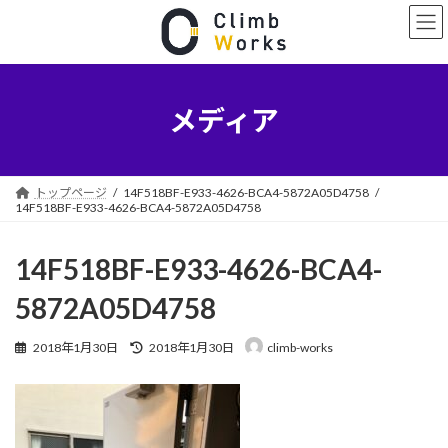
コ
ナ
ン
ビ
テ
ゲ
ン
ー
ツ
シ
へ
ョ
メディア
ス
ン
キ
に
ッ
移
プ
動
トップページ
14F518BF-E933-4626-BCA4-5872A05D4758
14F518BF-E933-4626-BCA4-5872A05D4758
14F518BF-E933-4626-BCA4-
5872A05D4758
最
2018年1月30日
2018年1月30日
climb-works
終
更
新
日
時