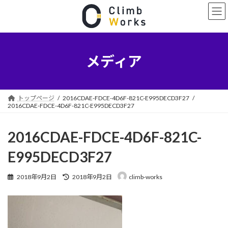
コ
ナ
ン
ビ
テ
ゲ
ン
ー
ツ
シ
へ
ョ
メディア
ス
ン
キ
に
ッ
移
プ
動
トップページ
2016CDAE-FDCE-4D6F-821C-E995DECD3F27
2016CDAE-FDCE-4D6F-821C-E995DECD3F27
2016CDAE-FDCE-4D6F-821C-
E995DECD3F27
最
2018年9月2日
2018年9月2日
climb-works
終
更
新
日
時