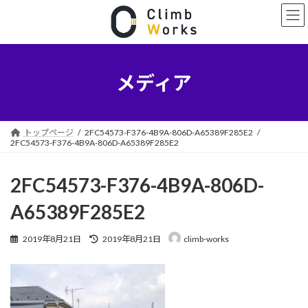
コ
ナ
ン
ビ
テ
ゲ
ン
ー
ツ
シ
へ
ョ
メディア
ス
ン
キ
に
ッ
移
プ
動
トップページ
2FC54573-F376-4B9A-806D-A65389F285E2
2FC54573-F376-4B9A-806D-A65389F285E2
2FC54573-F376-4B9A-806D-
A65389F285E2
最
2019年8月21日
2019年8月21日
climb-works
終
更
新
日
時