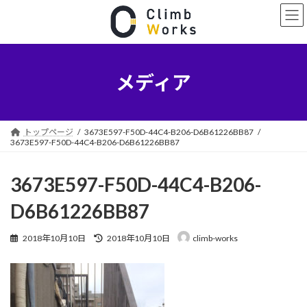
コ
ナ
ン
ビ
テ
ゲ
ン
ー
ツ
シ
へ
ョ
メディア
ス
ン
キ
に
ッ
移
プ
動
トップページ
3673E597-F50D-44C4-B206-D6B61226BB87
3673E597-F50D-44C4-B206-D6B61226BB87
3673E597-F50D-44C4-B206-
D6B61226BB87
最
2018年10月10日
2018年10月10日
climb-works
終
更
新
日
時