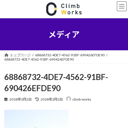
コ
ナ
ン
ビ
テ
ゲ
ン
ー
ツ
シ
へ
ョ
メディア
ス
ン
キ
に
ッ
移
プ
動
トップページ
68868732-4DE7-4562-91BF-690426EFDE90
68868732-4DE7-4562-91BF-690426EFDE90
68868732-4DE7-4562-91BF-
690426EFDE90
最
2018年3月2日
2018年3月2日
climb-works
終
更
新
日
時