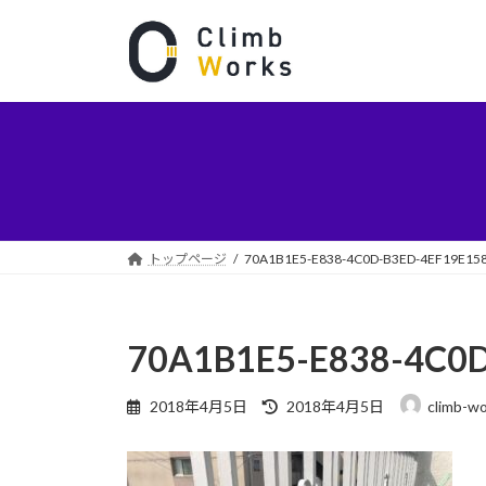
コ
ナ
ン
ビ
テ
ゲ
ン
ー
ツ
シ
へ
ョ
ス
ン
キ
に
ッ
移
プ
動
トップページ
70A1B1E5-E838-4C0D-B3ED-4EF19E15
70A1B1E5-E838-4C0
最
2018年4月5日
2018年4月5日
climb-w
終
更
新