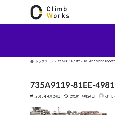
コ
ナ
ン
ビ
テ
ゲ
ン
ー
ツ
シ
へ
ョ
ス
ン
キ
に
ッ
移
プ
動
トップページ
735A9119-81EE-4981-95AC-BDB98C0E
735A9119-81EE-498
最
2018年4月24日
2018年4月24日
climb
終
更
新