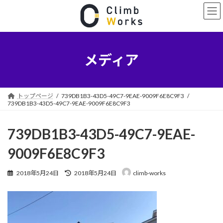
コ
ナ
ン
ビ
テ
ゲ
ン
ー
ツ
シ
へ
ョ
メディア
ス
ン
キ
に
ッ
移
プ
動
トップページ
739DB1B3-43D5-49C7-9EAE-9009F6E8C9F3
739DB1B3-43D5-49C7-9EAE-9009F6E8C9F3
739DB1B3-43D5-49C7-9EAE-
9009F6E8C9F3
最
2018年5月24日
2018年5月24日
climb-works
終
更
新
日
時