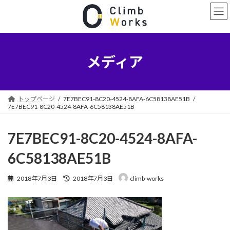
コ
ナ
ン
ビ
テ
ゲ
ン
ー
ツ
シ
へ
ョ
メディア
ス
ン
キ
に
ッ
移
プ
動
トップページ
7E7BEC91-8C20-4524-8AFA-6C58138AE51B
7E7BEC91-8C20-4524-8AFA-6C58138AE51B
7E7BEC91-8C20-4524-8AFA-
6C58138AE51B
最
2018年7月3日
2018年7月3日
climb-works
終
更
新
日
時