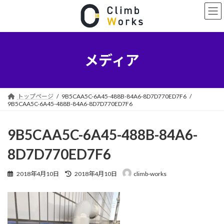
コ
ナ
ン
ビ
テ
ゲ
ン
ー
ツ
シ
へ
ョ
メディア
ス
ン
キ
に
ッ
移
プ
動
トップページ
9B5CAA5C-6A45-488B-84A6-8D7D770ED7F6
9B5CAA5C-6A45-488B-84A6-8D7D770ED7F6
9B5CAA5C-6A45-488B-84A6-
8D7D770ED7F6
最
2018年4月10日
2018年4月10日
climb-works
終
更
新
日
時