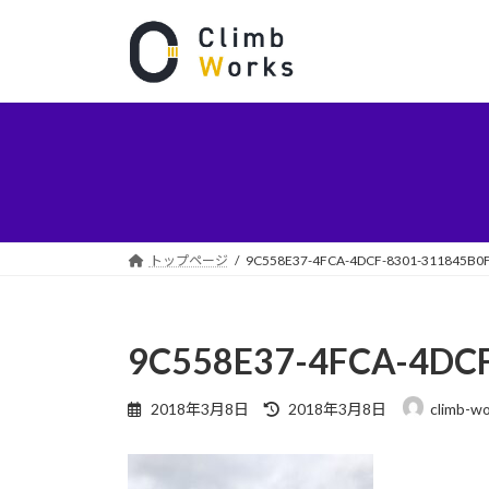
コ
ナ
ン
ビ
テ
ゲ
ン
ー
ツ
シ
へ
ョ
ス
ン
キ
に
ッ
移
プ
動
トップページ
9C558E37-4FCA-4DCF-8301-311845B0
9C558E37-4FCA-4DC
最
2018年3月8日
2018年3月8日
climb-w
終
更
新