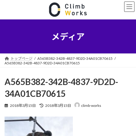
コ
ナ
ン
ビ
テ
ゲ
ン
ー
ツ
シ
へ
ョ
メディア
ス
ン
キ
に
ッ
移
プ
動
トップページ
A565B382-342B-4837-9D2D-34A01CB70615
A565B382-342B-4837-9D2D-34A01CB70615
A565B382-342B-4837-9D2D-
34A01CB70615
最
2018年3月15日
2018年3月15日
climb-works
終
更
新
日
時