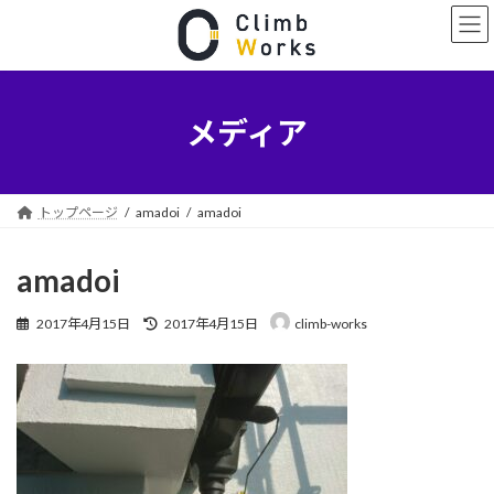
コ
ナ
ン
ビ
テ
ゲ
ン
ー
ツ
シ
へ
ョ
メディア
ス
ン
キ
に
ッ
移
プ
動
トップページ
amadoi
amadoi
amadoi
最
2017年4月15日
2017年4月15日
climb-works
終
更
新
日
時
: