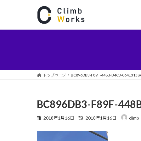
コ
ナ
ン
ビ
テ
ゲ
ン
ー
ツ
シ
へ
ョ
ス
ン
キ
に
ッ
移
プ
動
トップページ
BC896DB3-F89F-448B-B4C3-064E3158
BC896DB3-F89F-448
最
2018年1月16日
2018年1月16日
climb
終
更
新