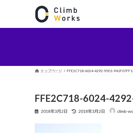
コ
ナ
ン
ビ
テ
ゲ
ン
ー
ツ
シ
へ
ョ
ス
ン
キ
に
ッ
移
プ
動
トップページ
FFE2C718-6024-4292-95D1-941F07FF1
FFE2C718-6024-4292
最
2018年3月2日
2018年3月2日
climb-w
終
更
新