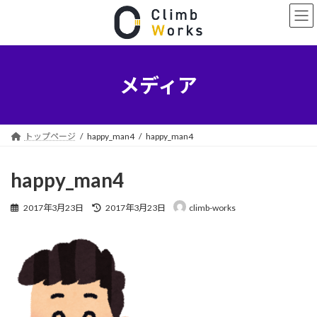
コ
ナ
ン
ビ
テ
ゲ
ン
ー
ツ
シ
へ
ョ
メディア
ス
ン
キ
に
ッ
移
プ
動
トップページ
happy_man4
happy_man4
happy_man4
最
2017年3月23日
2017年3月23日
climb-works
終
更
新
日
時
: