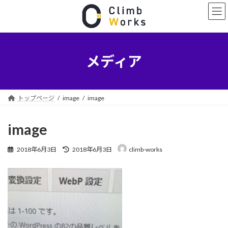
コ
ナ
ン
ビ
テ
ゲ
ン
ー
ツ
シ
へ
ョ
メディア
ス
ン
キ
に
ッ
移
プ
動
トップページ
image
image
image
最
2018年6月3日
2018年6月3日
climb-works
終
更
新
日
時
: