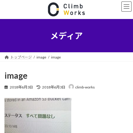
コ
ナ
ン
ビ
テ
ゲ
ン
ー
ツ
シ
へ
ョ
メディア
ス
ン
キ
に
ッ
移
プ
動
トップページ
image
image
image
最
2018年6月3日
2018年6月3日
climb-works
終
更
新
日
時
: