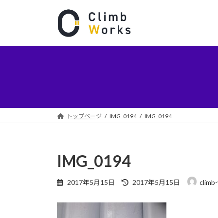
コ
ナ
ン
ビ
テ
ゲ
ン
ー
ツ
シ
へ
ョ
ス
ン
キ
に
ッ
移
プ
動
トップページ
IMG_0194
IMG_0194
IMG_0194
最
2017年5月15日
2017年5月15日
climb
終
更
新