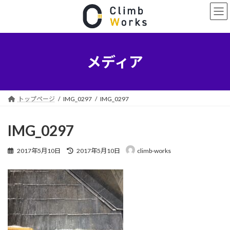
コ
ナ
ン
ビ
テ
ゲ
ン
ー
ツ
シ
へ
ョ
メディア
ス
ン
キ
に
ッ
移
プ
動
トップページ
IMG_0297
IMG_0297
IMG_0297
最
2017年5月10日
2017年5月10日
climb-works
終
更
新
日
時
: