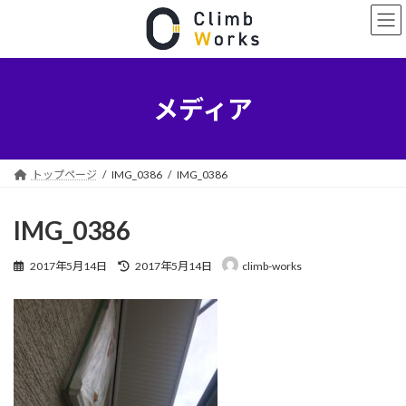
コ
ナ
ン
ビ
テ
ゲ
ン
ー
ツ
シ
へ
ョ
メディア
ス
ン
キ
に
ッ
移
プ
動
トップページ
IMG_0386
IMG_0386
IMG_0386
最
2017年5月14日
2017年5月14日
climb-works
終
更
新
日
時
: