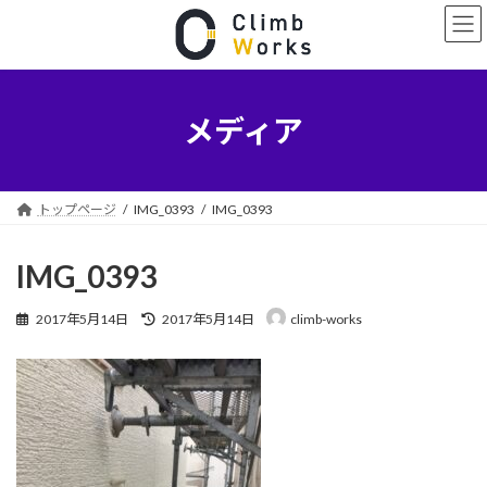
コ
ナ
ン
ビ
テ
ゲ
ン
ー
ツ
シ
へ
ョ
メディア
ス
ン
キ
に
ッ
移
プ
動
トップページ
IMG_0393
IMG_0393
IMG_0393
最
2017年5月14日
2017年5月14日
climb-works
終
更
新
日
時
: