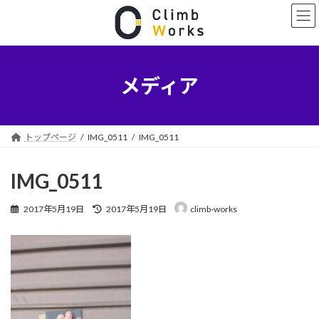
コ
ナ
ン
ビ
テ
ゲ
ン
ー
ツ
シ
へ
ョ
メディア
ス
ン
キ
に
ッ
移
プ
動
トップページ
IMG_0511
IMG_0511
IMG_0511
最
2017年5月19日
2017年5月19日
climb-works
終
更
新
日
時
: