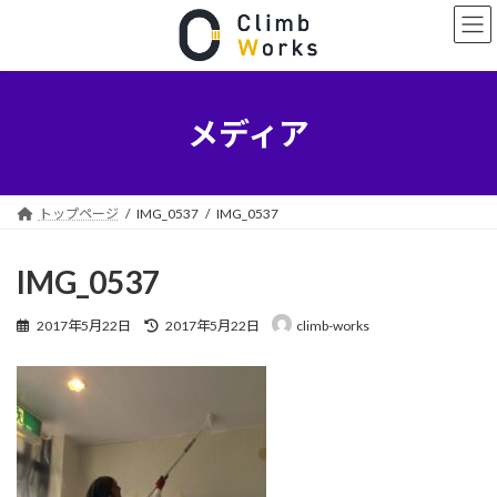
コ
ナ
ン
ビ
テ
ゲ
ン
ー
ツ
シ
へ
ョ
メディア
ス
ン
キ
に
ッ
移
プ
動
トップページ
IMG_0537
IMG_0537
IMG_0537
最
2017年5月22日
2017年5月22日
climb-works
終
更
新
日
時
: