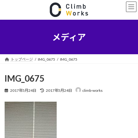
コ
ナ
ン
ビ
テ
ゲ
ン
ー
ツ
シ
へ
ョ
メディア
ス
ン
キ
に
ッ
移
プ
動
トップページ
IMG_0675
IMG_0675
IMG_0675
最
2017年5月24日
2017年5月24日
climb-works
終
更
新
日
時
: