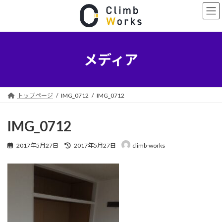
コ
ナ
ン
ビ
テ
ゲ
ン
ー
ツ
シ
へ
ョ
メディア
ス
ン
キ
に
ッ
移
プ
動
トップページ
IMG_0712
IMG_0712
IMG_0712
最
2017年5月27日
2017年5月27日
climb-works
終
更
新
日
時
: