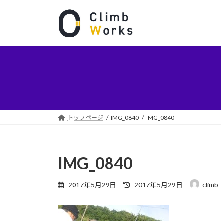
コ
ナ
ン
ビ
テ
ゲ
ン
ー
ツ
シ
へ
ョ
ス
ン
キ
に
ッ
移
プ
動
トップページ
IMG_0840
IMG_0840
IMG_0840
最
2017年5月29日
2017年5月29日
climb
終
更
新