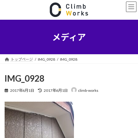
コ
ナ
ン
ビ
テ
ゲ
ン
ー
ツ
シ
へ
ョ
メディア
ス
ン
キ
に
ッ
移
プ
動
トップページ
IMG_0928
IMG_0928
IMG_0928
最
2017年6月1日
2017年6月1日
climb-works
終
更
新
日
時
: