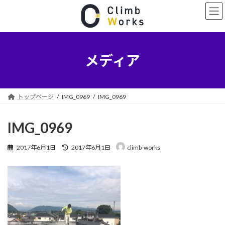
コ
ナ
ン
ビ
テ
ゲ
ン
ー
ツ
シ
へ
ョ
メディア
ス
ン
キ
に
ッ
移
プ
動
トップページ
IMG_0969
IMG_0969
IMG_0969
最
2017年6月1日
2017年6月1日
climb-works
終
更
新
日
時
: