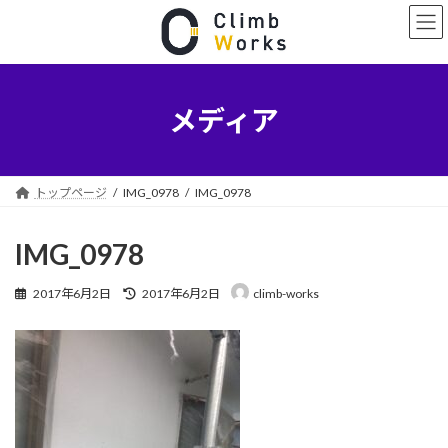
コ
ナ
ン
ビ
テ
ゲ
ン
ー
ツ
シ
へ
ョ
メディア
ス
ン
キ
に
ッ
移
プ
動
トップページ
IMG_0978
IMG_0978
IMG_0978
最
2017年6月2日
2017年6月2日
climb-works
終
更
新
日
時
: