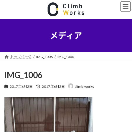
コ
ナ
ン
ビ
テ
ゲ
ン
ー
ツ
シ
へ
ョ
メディア
ス
ン
キ
に
ッ
移
プ
動
トップページ
IMG_1006
IMG_1006
IMG_1006
最
2017年6月2日
2017年6月2日
climb-works
終
更
新
日
時
: