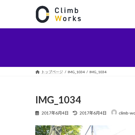
コ
ナ
ン
ビ
テ
ゲ
ン
ー
ツ
シ
へ
ョ
ス
ン
キ
に
ッ
移
プ
動
トップページ
IMG_1034
IMG_1034
IMG_1034
最
2017年6月4日
2017年6月4日
climb-w
終
更
新