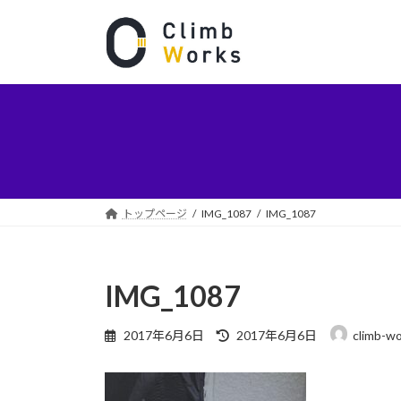
コ
ナ
ン
ビ
テ
ゲ
ン
ー
ツ
シ
へ
ョ
ス
ン
キ
に
ッ
移
プ
動
トップページ
IMG_1087
IMG_1087
IMG_1087
最
2017年6月6日
2017年6月6日
climb-w
終
更
新