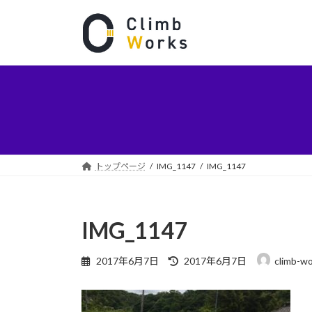
コ
ナ
ン
ビ
テ
ゲ
ン
ー
ツ
シ
へ
ョ
ス
ン
キ
に
ッ
移
プ
動
トップページ
IMG_1147
IMG_1147
IMG_1147
最
2017年6月7日
2017年6月7日
climb-w
終
更
新