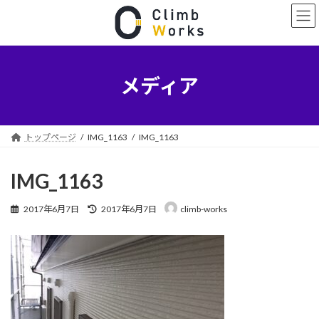
コ
ナ
ン
ビ
テ
ゲ
ン
ー
ツ
シ
へ
ョ
メディア
ス
ン
キ
に
ッ
移
プ
動
トップページ
IMG_1163
IMG_1163
IMG_1163
最
2017年6月7日
2017年6月7日
climb-works
終
更
新
日
時
: