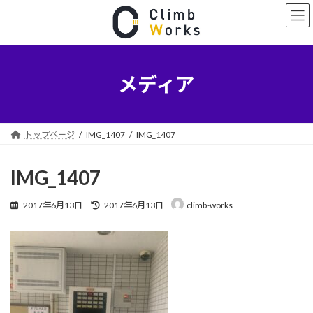
コ
ナ
ン
ビ
テ
ゲ
ン
ー
ツ
シ
へ
ョ
メディア
ス
ン
キ
に
ッ
移
プ
動
トップページ
IMG_1407
IMG_1407
IMG_1407
最
2017年6月13日
2017年6月13日
climb-works
終
更
新
日
時
: