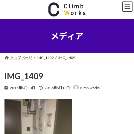
コ
ナ
ン
ビ
テ
ゲ
ン
ー
ツ
シ
へ
ョ
メディア
ス
ン
キ
に
ッ
移
プ
動
トップページ
IMG_1409
IMG_1409
IMG_1409
最
2017年6月13日
2017年6月13日
climb-works
終
更
新
日
時
: