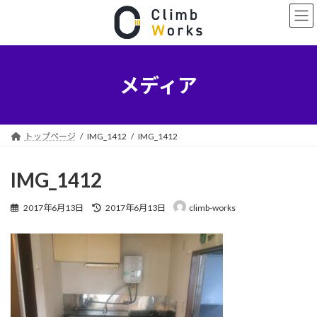
コ
ナ
ン
ビ
テ
ゲ
ン
ー
ツ
シ
へ
ョ
メディア
ス
ン
キ
に
ッ
移
プ
動
トップページ
IMG_1412
IMG_1412
IMG_1412
最
2017年6月13日
2017年6月13日
climb-works
終
更
新
日
時
: