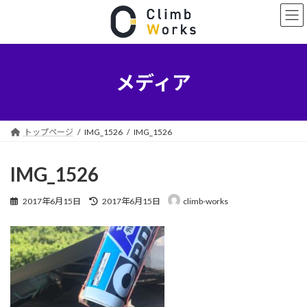
コ
ナ
ン
ビ
テ
ゲ
ン
ー
ツ
シ
へ
ョ
メディア
ス
ン
キ
に
ッ
移
プ
動
トップページ
IMG_1526
IMG_1526
IMG_1526
最
2017年6月15日
2017年6月15日
climb-works
終
更
新
日
時
: