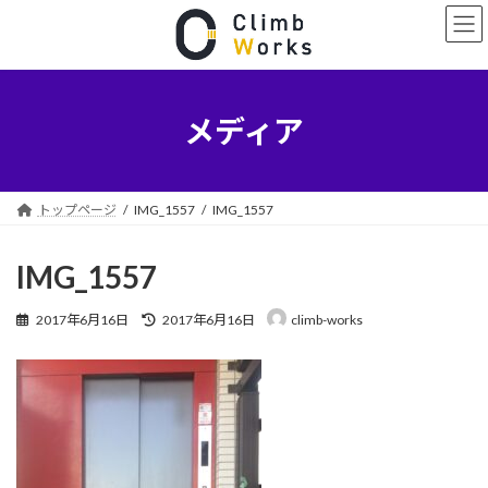
コ
ナ
ン
ビ
テ
ゲ
ン
ー
ツ
シ
へ
ョ
メディア
ス
ン
キ
に
ッ
移
プ
動
トップページ
IMG_1557
IMG_1557
IMG_1557
最
2017年6月16日
2017年6月16日
climb-works
終
更
新
日
時
: