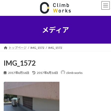
コ
ナ
ン
ビ
テ
ゲ
ン
ー
ツ
シ
へ
ョ
メディア
ス
ン
キ
に
ッ
移
プ
動
トップページ
IMG_1572
IMG_1572
IMG_1572
最
2017年6月16日
2017年6月16日
climb-works
終
更
新
日
時
: