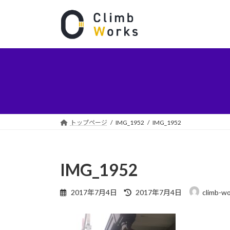
コ
ナ
ン
ビ
テ
ゲ
ン
ー
ツ
シ
へ
ョ
ス
ン
キ
に
ッ
移
プ
動
トップページ
IMG_1952
IMG_1952
IMG_1952
最
2017年7月4日
2017年7月4日
climb-w
終
更
新