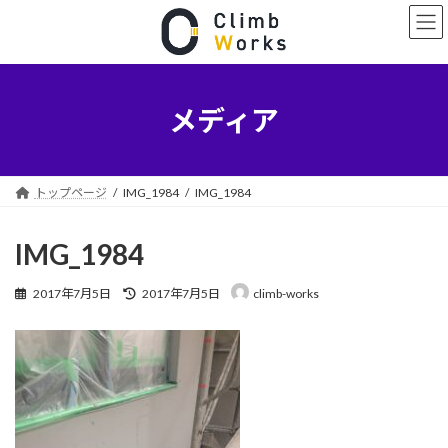
コ
ナ
ン
ビ
テ
ゲ
ン
ー
ツ
シ
へ
ョ
メディア
ス
ン
キ
に
ッ
移
プ
動
トップページ
IMG_1984
IMG_1984
IMG_1984
最
2017年7月5日
2017年7月5日
climb-works
終
更
新
日
時
: