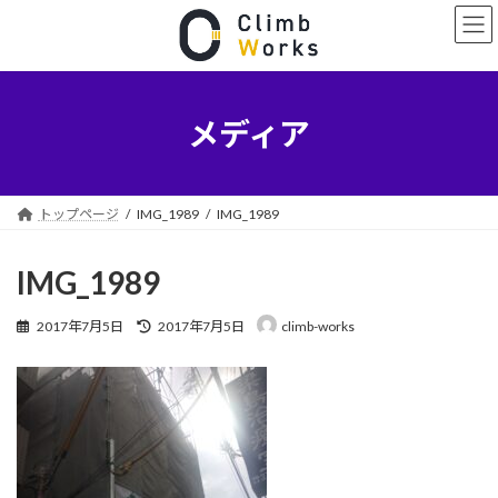
コ
ナ
ン
ビ
テ
ゲ
ン
ー
ツ
シ
へ
ョ
メディア
ス
ン
キ
に
ッ
移
プ
動
トップページ
IMG_1989
IMG_1989
IMG_1989
最
2017年7月5日
2017年7月5日
climb-works
終
更
新
日
時
: