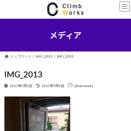
コ
ナ
ン
ビ
テ
ゲ
ン
ー
ツ
シ
へ
ョ
メディア
ス
ン
キ
に
ッ
移
プ
動
トップページ
IMG_2013
IMG_2013
IMG_2013
最
2017年7月5日
2017年7月5日
climb-works
終
更
新
日
時
: