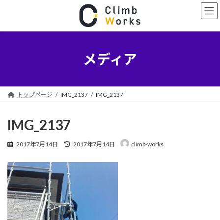
コ
ナ
ン
ビ
テ
ゲ
ン
ー
ツ
シ
へ
ョ
メディア
ス
ン
キ
に
ッ
移
プ
動
トップページ
IMG_2137
IMG_2137
IMG_2137
最
2017年7月14日
2017年7月14日
climb-works
終
更
新
日
時
: